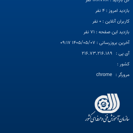
کل بازدید : 188788 نفر
بازدید امروز : 4 نفر
کاربران آنلاین : 0 نفر
بازدید این صفحه : 71 نفر
آخرین بروزرسانی : 1405/05/07 09:17
آی پی :
216.73.216.189
کشور :
مرورگر :
chrome