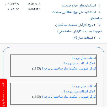
۱۴۰۱/۶/۱۸،‏
۱۴۰۱/۶/۲۰،‏
استانداردهاي حوزه صنعت
۱۵:۵۴:۴۸
۱۵:۵۴:۴۸
اﺳﺘﺎﻧﺪاردھﺎي وﻳﮋه ﺷﺎﻏﻠﯿﻦ ﺻﻨﻌﺖ
ﺳﺎﺧﺘﻤﺎن
٢ وﻳﮋه ﻛﺎرﮔﺮان ﺻﻨﻌﺖ ﺳﺎﺧﺘﻤﺎن
(ﻣﺮﺑﻮط ﺑﻪ ﺑﯿﻤﻪ ﻛﺎرﮔﺮان ﺳﺎﺧﺘﻤﺎﻧﻲ)
٢ اسکلت ساز (٣)
اسکلت ساز درجه 1
کمک اسکلت ساز درجه 2
کارگرعمومی اسکلت ساز ساختمان درجه 3
(1395)
ارتباط با ریاست سازمان
اسکلت ساز درجه 1
کمک اسکلت ساز درجه 2
کارگرعمومی اسکلت ساز ساختمان درجه 3
(1395)