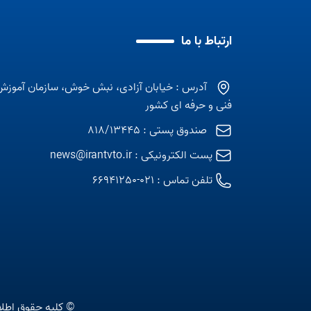
ارتباط با ما
آدرس : خیابان آزادی، نبش خوش، سازمان آموزش
فنی و حرفه ای کشور
صندوق پستی : 818/13445
پست الکترونیکی :
news@irantvto.ir
تلفن تماس :
021-66941250
© کلیه حقوق اطلا