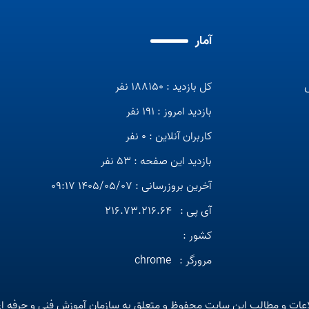
آمار
کل بازدید : 188150 نفر
بازدید امروز : 191 نفر
کاربران آنلاین : 0 نفر
بازدید این صفحه : 53 نفر
آخرین بروزرسانی : 1405/05/07 09:17
آی پی :
216.73.216.64
کشور :
مرورگر :
chrome
عات و مطالب این سایت محفوظ و متعلق به سازمان آموزش فنی و حرفه ا