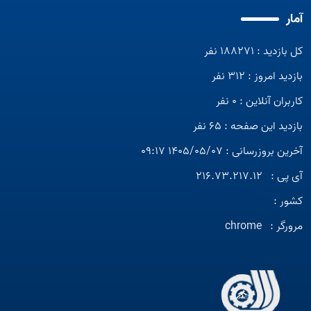
آمار
کل بازدید : 188271 نفر
بازدید امروز : 312 نفر
کاربران آنلاین : 0 نفر
بازدید این صفحه : 65 نفر
آخرین بروزرسانی : 1405/05/07 09:17
آی پی :
216.73.217.12
کشور :
مرورگر :
chrome