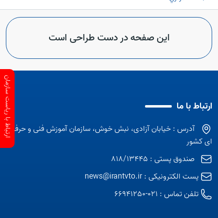
این صفحه در دست طراحی است
ارتباط با ریاست سازمان
ارتباط با ما
آدرس : خیابان آزادی، نبش خوش، سازمان آموزش فنی و حرفه
ای کشور
صندوق پستی : 818/13445
پست الکترونیکی :
news@irantvto.ir
تلفن تماس :
021-66941250