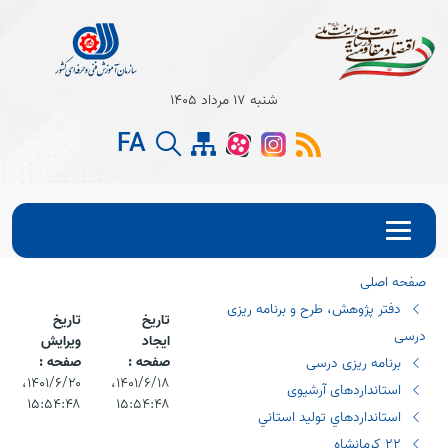
Open s
شنبه 17 مرداد 1405
Open s
FA
Open s
صفحه اصلی
دفتر پژوهش، طرح و برنامه ریزی
تاریخ
تاریخ
درسی
ایجاد
ویرایش
صفحه :
صفحه :
برنامه ریزی درسی
۱۴۰۱/۶/۱۸،‏
۱۴۰۱/۶/۲۰،‏
استانداردهای آرشیوی
۱۵:۵۴:۴۸
۱۵:۵۴:۴۸
استانداردهاي توليد استاني
٢٢ كرمانشاه