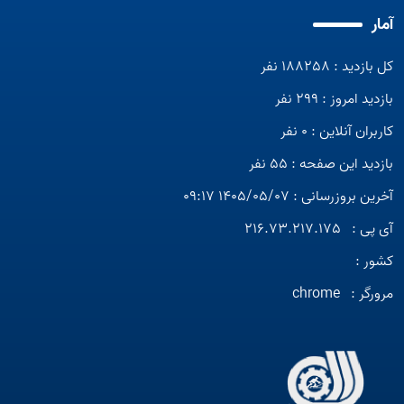
آمار
کل بازدید : 188258 نفر
بازدید امروز : 299 نفر
کاربران آنلاین : 0 نفر
بازدید این صفحه : 55 نفر
آخرین بروزرسانی : 1405/05/07 09:17
آی پی :
216.73.217.175
کشور :
مرورگر :
chrome