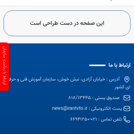
این صفحه در دست طراحی است
ارتباط با ریاست سازمان
ارتباط با ما
آدرس : خیابان آزادی، نبش خوش، سازمان آموزش فنی و حرفه
ای کشور
صندوق پستی : 818/13445
پست الکترونیکی :
news@irantvto.ir
تلفن تماس :
021-66941250