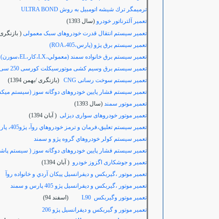
ترميمگر ترك شيشه اتومبيل به روش
ULTRA BOND
تعمير آلترناتور خودرو
(سال 1393)
تعمیر سیستم انتقال قدرت خودروهای سبک معمولی
( بازنگری / ب
تعمير سيستم برق پژو (پارس،405،ROA)
تعمير سيستم برق خانواده سمند (معمولي،LX،كار،EL،سورن)
تعمير سيستم برق وسیم کشی موتورسیکلت کورسی 250 سی سی
تعمیر سیستم سوخت رسانی CNG
(بازنگری /بهمن 1394)
تعمیر سیستم فشار پایین خودروهای دوگانه سوز (سیستم میک
تعمیر موتور سمند
(سال 1393)
تعمیر موتور خودروهای سواری دیزلی
( آبان 1394)
تعمير سيستم تعليق،فرمان و ترمز خودروهاي روآ، پژو405، پارس، سمند و پژو 206
تعمير سيستم كولر خودروهاي گروه پژو و سمند
تعمیر سیستم فشار پایین خودروهای دوگانه سوز ( سیستم پا
تعمیر و جوشکاری اگزوز خودرو
( آبان 1394)
تعمير موتور ،گيربكس و ديفرانسيل پيكان آردي و خانواده روآ
تعمير موتور‍ ،گيربكس و ديفرانسيل پژو 405 پارس و سمند
تعمير موتور وگيربكس L90
(اسفند 94)
تعمير
موتور و گيربكس و ديفرانسيل پژو 206