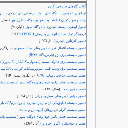
آناليز گازهاي خروجي اگزوز
اپراتوری عمومی ایستگاه های سوخت رسانی سی ان جی
(سال 393
پیاده و سوارکردن قطعات بدنه موتورسیکلت طرح ویو
( سال 1394)
اصول ایمنی سیستم خودروهای دوگانه سوز
( آبان 94)
ترميمگر ترك شيشه اتومبيل به روش
ULTRA BOND
تعمير آلترناتور خودرو
(سال 1393)
تعمیر سیستم انتقال قدرت خودروهای سبک معمولی
( بازنگری / ب
تعمير سيستم برق پژو (پارس،405،ROA)
تعمير سيستم برق خانواده سمند (معمولي،LX،كار،EL،سورن)
تعمير سيستم برق وسیم کشی موتورسیکلت کورسی 250 سی سی
تعمیر سیستم سوخت رسانی CNG
(بازنگری /بهمن 1394)
تعمیر سیستم فشار پایین خودروهای دوگانه سوز (سیستم میک
تعمیر موتور سمند
(سال 1393)
تعمیر موتور خودروهای سواری دیزلی
( آبان 1394)
تعمير سيستم تعليق،فرمان و ترمز خودروهاي روآ، پژو405، پارس، سمند و پژو 206
تعمير سيستم كولر خودروهاي گروه پژو و سمند
تعمیر سیستم فشار پایین خودروهای دوگانه سوز ( سیستم پا
تعمیر و جوشکاری اگزوز خودرو
( آبان 1394)