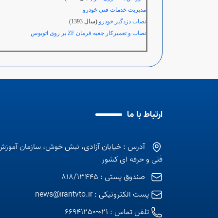
مديريت خدمات فني خودرو
نصاب دزدگیر خودرو
(سال 1393)
نصاب و تعمیرکار جعبه فرمان
ZF
بر روی اتوبوس
ارتباط با ما
آدرس : خیابان آزادی، نبش خوش، سازمان آموزش
فنی و حرفه ای کشور
صندوق پستی : 818/13445
پست الکترونیکی :
news@irantvto.ir
تلفن تماس :
021-66941250