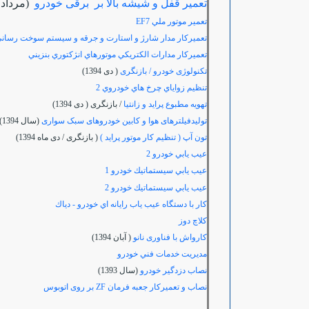
تعمیر قفل و شیشه بالا بر برقی خودرو
(مرداد 95)
تعمير موتور ملي
EF7
تعميركار مدار شارژ و استارت و جرقه و سيستم سوخت رساني 
تعميركار مدارات الكتريكي موتورهاي انژكتوري بنزيني
تکنولوژی خودرو / بازنگری
( دی 1394)
تنظيم زواياي چرخ هاي خودروي 2
تهویه مطبوع پراید و زانتیا
/ بازنگری ( دی 1394)
تولیدفیلترهای هوا و کابین خودروهای سبک سواری
(سال 1394)
تون آپ ( تنظیم کار موتور پراید )
( بازنگری / دی ماه 1394)
عيب يابي خودرو 2
عيب يابي سيستماتيك خودرو 1
عيب يابي سيستماتيك خودرو 2
كار با دستگاه عيب ياب رايانه اي خودرو - دياك
كلاچ دوز
کارواش با فناوری نانو
( آبان 1394)
مديريت خدمات فني خودرو
نصاب دزدگیر خودرو
(سال 1393)
نصاب و تعمیرکار جعبه فرمان
ZF
بر روی اتوبوس