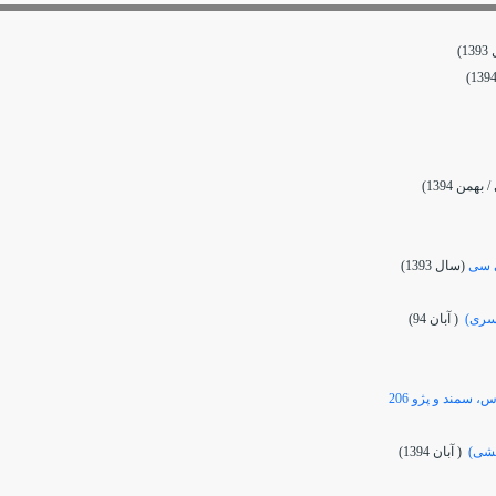
1)
همن 1394)
(سال 1393)
سری)
( آبان 94)
ششی)
( آبان 1394)