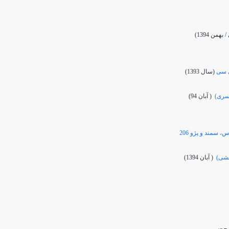
همن 1394)
(سال 1393)
سری)
( آبان 94)
ششی)
( آبان 1394)