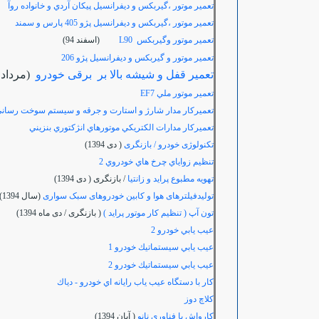
تعمير موتور ،گيربكس و ديفرانسيل پيكان آردي و خانواده روآ
تعمير موتور‍ ،گيربكس و ديفرانسيل پژو 405 پارس و سمند
تعمير موتور وگيربكس L90
(اسفند 94)
تعمير
موتور و گيربكس و ديفرانسيل پژو 206
تعمیر قفل و شیشه بالا بر برقی خودرو
(مرداد 95)
تعمير موتور ملي
EF7
تعميركار مدار شارژ و استارت و جرقه و سيستم سوخت رساني 
تعميركار مدارات الكتريكي موتورهاي انژكتوري بنزيني
تکنولوژی خودرو / بازنگری
( دی 1394)
تنظيم زواياي چرخ هاي خودروي 2
تهویه مطبوع پراید و زانتیا
/ بازنگری ( دی 1394)
تولیدفیلترهای هوا و کابین خودروهای سبک سواری
(سال 1394)
تون آپ ( تنظیم کار موتور پراید )
( بازنگری / دی ماه 1394)
عيب يابي خودرو 2
عيب يابي سيستماتيك خودرو 1
عيب يابي سيستماتيك خودرو 2
كار با دستگاه عيب ياب رايانه اي خودرو - دياك
كلاچ دوز
کارواش با فناوری نانو
( آبان 1394)