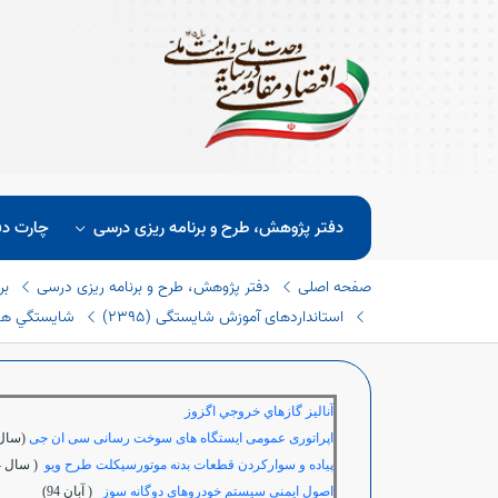
دفتر پژوهش، طرح و برنامه ریزی درسی
چارت دف
صفحه اصلی
دفتر پژوهش، طرح و برنامه ریزی درسی
بر
استانداردهای آموزش شایستگی (٢٣٩٥)
شايستگي هاي 
آناليز گازهاي خروجي اگزوز
اپراتوری عمومی ایستگاه های سوخت رسانی سی ان جی
(سال 393
پیاده و سوارکردن قطعات بدنه موتورسیکلت طرح ویو
( سال 1394)
اصول ایمنی سیستم خودروهای دوگانه سوز
( آبان 94)