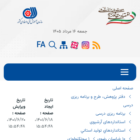
Open s
جمعه 16 مرداد 1405
Open s
FA
Open s
صفحه اصلی
دفتر پژوهش، طرح و برنامه ریزی
تاریخ
تاریخ
درسی
ایجاد
ویرایش
صفحه :
صفحه :
برنامه ریزی درسی
۱۴۰۱/۶/۱۸،‏
۱۴۰۱/۶/۲۰،‏
استانداردهای آرشیوی
۱۵:۵۴:۴۸
۱۵:۵۴:۴۸
استانداردهاي توليد استاني
١٠ خراسان رضوي
١ بيوتكنولوژي