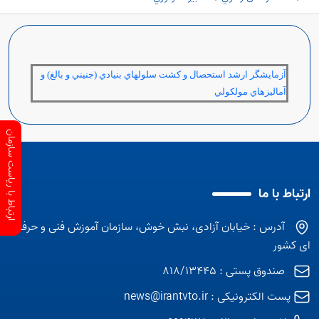
آزمايشگر ارشد استحصال و كشت سلولهاي بنيادي (جنيني و بالغ) و
آماليزهاي مولكولي
ارتباط با ریاست سازمان
ارتباط با ما
آدرس : خیابان آزادی، نبش خوش، سازمان آموزش فنی و حرفه
ای کشور
صندوق پستی : 818/13445
پست الکترونیکی :
news@irantvto.ir