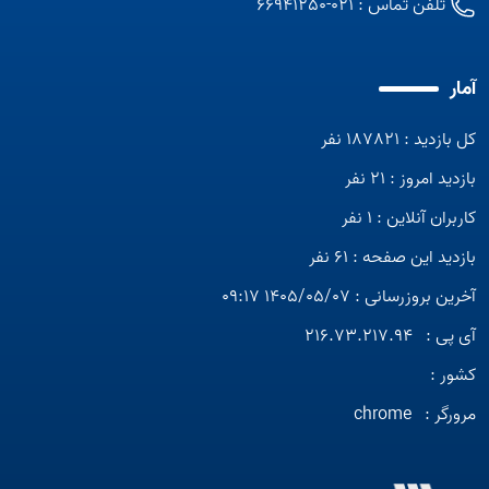
تلفن تماس :
021-66941250
آمار
کل بازدید : 187821 نفر
بازدید امروز : 21 نفر
کاربران آنلاین : 1 نفر
بازدید این صفحه : 61 نفر
آخرین بروزرسانی : 1405/05/07 09:17
آی پی :
216.73.217.94
کشور :
مرورگر :
chrome