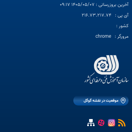
آخرین بروزرسانی : 1405/05/07 09:17
آی پی :
216.73.217.74
کشور :
مرورگر :
chrome
موقعیت در نقشه گوگل