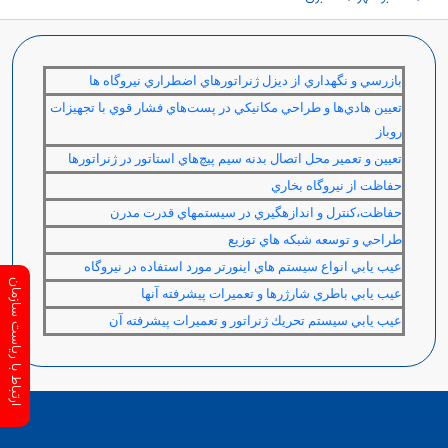
بازرسي و نگهداري‌ از ديزل‌ ژنراتورهاي‌ اضطراري‌ نيروگاه ها
تعيين هادي‌ها و طراحي‌ مكانيكي‌ در پست‌هاي‌ فشار قوي‌ با تجهيزات‌
روباز
تعيين‌ و تعمير محل‌ اتصال‌ بدنه سيم ‌پيچ‌هاي‌ استاتور در ژنراتورها
حفاظت‌ از نيروگاه‌ بخاري‌
حفاظت،کنترل و اندازه‏گيري در سيستم‏هاي قدرت مدرن
طراحي و توسعه شبكه هاي توزيع
عيب يابي انواع سيستم هاي اينورتر مورد استفاده در نيروگاه
ارتباط با ریاست سازمان
عيب يابي باطري شارژرها و تعميرات پيشرفته آنها
عيب يابي سيستم تحريك ژنراتور و تعميرات ‌پيشرفته آن