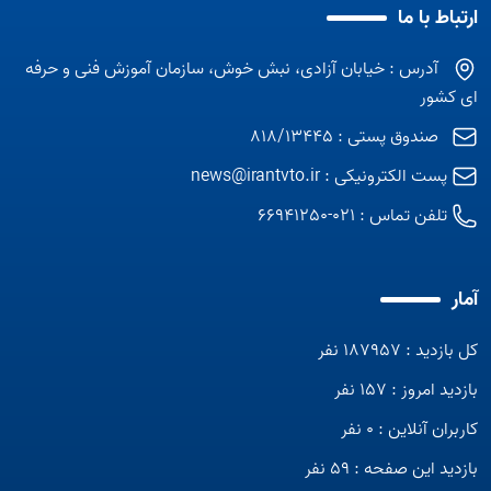
ارتباط با ما
آدرس : خیابان آزادی، نبش خوش، سازمان آموزش فنی و حرفه
ای کشور
صندوق پستی : 818/13445
پست الکترونیکی :
news@irantvto.ir
تلفن تماس :
021-66941250
آمار
کل بازدید : 187957 نفر
بازدید امروز : 157 نفر
کاربران آنلاین : 0 نفر
بازدید این صفحه : 59 نفر