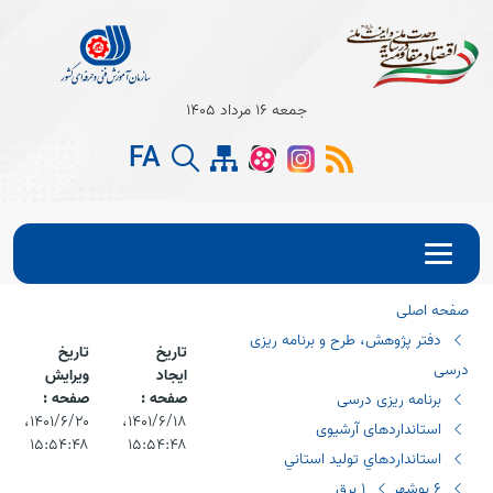
Open s
جمعه 16 مرداد 1405
Open s
FA
Open s
صفحه اصلی
دفتر پژوهش، طرح و برنامه ریزی
تاریخ
تاریخ
درسی
ایجاد
ویرایش
صفحه :
صفحه :
برنامه ریزی درسی
۱۴۰۱/۶/۱۸،‏
۱۴۰۱/۶/۲۰،‏
استانداردهای آرشیوی
۱۵:۵۴:۴۸
۱۵:۵۴:۴۸
استانداردهاي توليد استاني
٦ بوشهر
١ برق