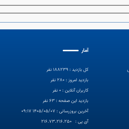
آمار
کل بازدید : 188239 نفر
بازدید امروز : 280 نفر
کاربران آنلاین : 0 نفر
بازدید این صفحه : 63 نفر
آخرین بروزرسانی : 1405/05/07 09:17
آی پی :
216.73.216.250