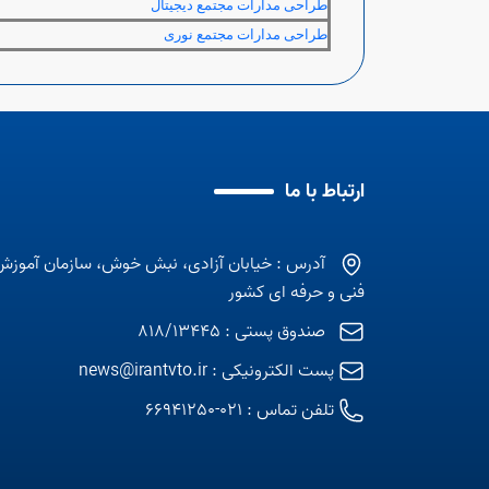
طراحی مدارات مجتمع دیجیتال
طراحی مدارات مجتمع نوری
ارتباط با ما
آدرس : خیابان آزادی، نبش خوش، سازمان آموزش
فنی و حرفه ای کشور
صندوق پستی : 818/13445
پست الکترونیکی :
news@irantvto.ir
تلفن تماس :
021-66941250