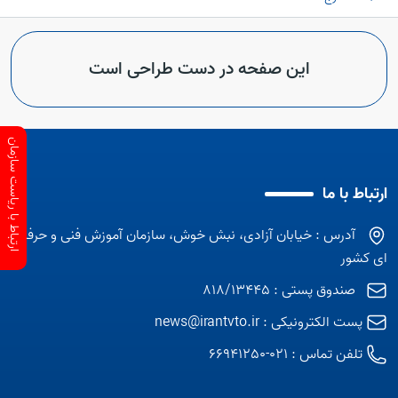
این صفحه در دست طراحی است
ارتباط با ریاست سازمان
ارتباط با ما
آدرس : خیابان آزادی، نبش خوش، سازمان آموزش فنی و حرفه
ای کشور
صندوق پستی : 818/13445
پست الکترونیکی :
news@irantvto.ir
تلفن تماس :
021-66941250