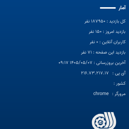
آمار
کل بازدید : 187950 نفر
بازدید امروز : 150 نفر
کاربران آنلاین : 0 نفر
بازدید این صفحه : 71 نفر
آخرین بروزرسانی : 1405/05/07 09:17
آی پی :
216.73.217.17
کشور :
مرورگر :
chrome