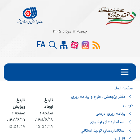
Open s
جمعه 16 مرداد 1405
Open s
FA
Open s
صفحه اصلی
دفتر پژوهش، طرح و برنامه ریزی
تاریخ
تاریخ
درسی
ایجاد
ویرایش
صفحه :
صفحه :
برنامه ریزی درسی
۱۴۰۱/۶/۱۸،‏
۱۴۰۱/۶/۲۰،‏
استانداردهای آرشیوی
۱۵:۵۴:۴۸
۱۵:۵۴:۴۸
استانداردهاي توليد استاني
١٩ كرج