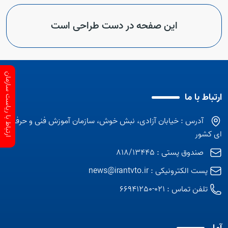
این صفحه در دست طراحی است
ارتباط با ریاست سازمان
ارتباط با ما
آدرس : خیابان آزادی، نبش خوش، سازمان آموزش فنی و حرفه
ای کشور
صندوق پستی : 818/13445
پست الکترونیکی :
news@irantvto.ir
تلفن تماس :
021-66941250