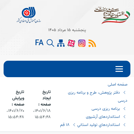
Open s
پنجشنبه 15 مرداد 1405
Open s
FA
Open s
صفحه اصلی
تاریخ
تاریخ
دفتر پژوهش، طرح و برنامه ریزی
ایجاد
ویرایش
درسی
صفحه :
صفحه :
برنامه ریزی درسی
۱۴۰۱/۶/۱۸،‏
۱۴۰۱/۶/۲۰،‏
استانداردهای آرشیوی
۱۵:۵۴:۴۸
۱۵:۵۴:۴۸
استانداردهاي توليد استاني
١٨ قم