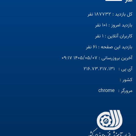
آمار
کل بازدید : 187732 نفر
بازدید امروز : 101 نفر
کاربران آنلاین : 1 نفر
بازدید این صفحه : 61 نفر
آخرین بروزرسانی : 1405/05/07 09:17
آی پی :
216.73.217.131
کشور :
مرورگر :
chrome