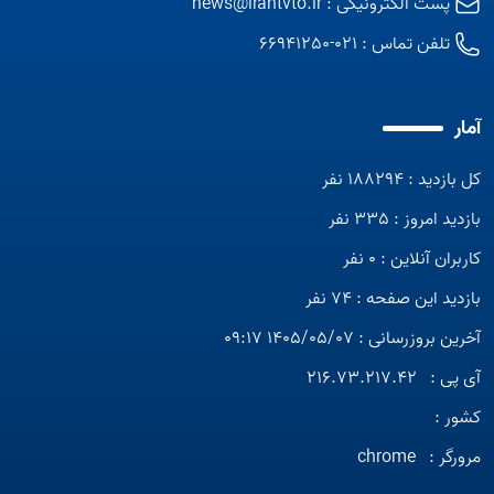
پست الکترونیکی :
news@irantvto.ir
تلفن تماس :
021-66941250
آمار
کل بازدید : 188294 نفر
بازدید امروز : 335 نفر
کاربران آنلاین : 0 نفر
بازدید این صفحه : 74 نفر
آخرین بروزرسانی : 1405/05/07 09:17
آی پی :
216.73.217.42
کشور :
مرورگر :
chrome