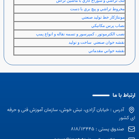
لنگ تراشي و سوراخ كاري با ماشين تراش
مخروط تراشي و پيچ بري با دست
مونتاژكار خط توليد صنعتي
نصاب پرس مكانيكي
نصب الكترموتور ، كمپرسور و تسمه نقاله و انواع پمپ
نقشه خوان صنعتي ساخت و توليد
نقشه خواني مقدماتي
ارتباط با ما
آدرس : خیابان آزادی، نبش خوش، سازمان آموزش فنی و حرفه
ای کشور
صندوق پستی : 818/13445