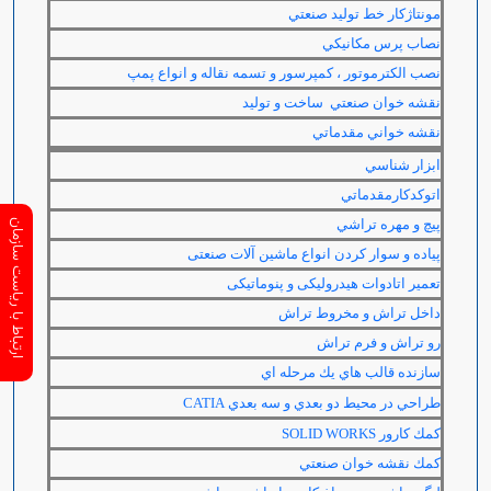
مونتاژكار خط توليد صنعتي
نصاب پرس مكانيكي
نصب الكترموتور ، كمپرسور و تسمه نقاله و انواع پمپ
نقشه خوان صنعتي ساخت و توليد
نقشه خواني مقدماتي
ابزار شناسي
اتوكدكارمقدماتي
پيچ و مهره تراشي
ارتباط با ریاست سازمان
پیاده و سوار کردن انواع ماشین آلات صنعتی
تعمیر اتادوات هیدرولیکی و پنوماتیکی
داخل تراش و مخروط تراش
رو تراش و فرم تراش
سازنده قالب هاي يك مرحله اي
طراحي در محيط دو بعدي و سه بعدي
CATIA
كمك كارور
SOLID WORKS
كمك نقشه خوان صنعتي