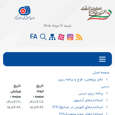
Open s
شنبه 17 مرداد 1405
Open s
FA
Open s
صفحه اصلی
دفتر پژوهش، طرح و برنامه ریزی
تاریخ
تاریخ
درسی
ایجاد
ویرایش
برنامه ریزی درسی
صفحه :
صفحه :
استانداردهای آرشیوی
۱۴۰۱/۶/۱۸،‏
۱۴۰۱/۶/۲۰،‏
استانداردهاي آموزش در صنايع(٤٤٠)
۱۵:۵۴:۴۸
۱۵:۵۴:۴۸
استانداردهاي حوزه صنعت(٢٦٠)