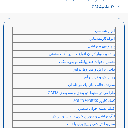
١٧ مکانیک(١٨)
ابزار شناسي
اتوكدكارمقدماتي
پيچ و مهره تراشي
پیاده و سوار کردن انواع ماشین آلات صنعتی
تعمیر اتادوات هیدرولیکی و پنوماتیکی
داخل تراش و مخروط تراش
رو تراش و فرم تراش
سازنده قالب هاي يك مرحله اي
طراحي در محيط دو بعدي و سه بعدي
CATIA
كمك كارور
SOLID WORKS
كمك نقشه خوان صنعتي
لنگ تراشي و سوراخ كاري با ماشين تراش
مخروط تراشي و پيچ بري با دست