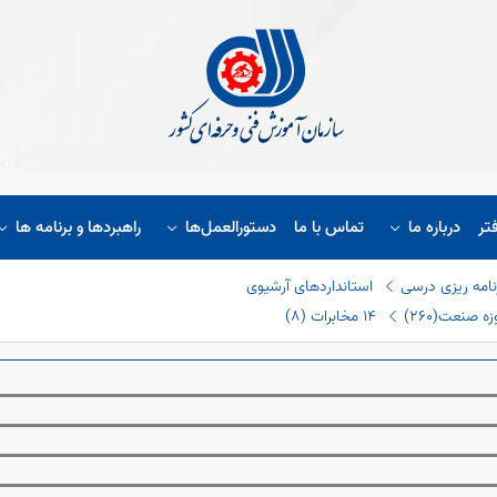
تر
درباره ما
تماس با ما
دستورالعمل‌ها
راهبردها و برنامه ها
نامه ریزی درسی
استانداردهای آرشیوی
ت
۸
 صنعت(٢٦٠)
١٤ مخابرات (٨)