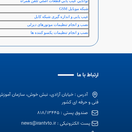
توانايي عيب يابي قطعات اصلي تلفن همراه
شبكه موبايل
GSM
عیب یابی و اندازه گیری شبکه کابل
نصب و انجام تنظیمات موتورهای دیزلی
نصب و انجام تنظیمات یکسو کننده ها
ارتباط با ما
آدرس : خیابان آزادی، نبش خوش، سازمان آموزش
فنی و حرفه ای کشور
صندوق پستی : 818/13445
پست الکترونیکی :
news@irantvto.ir