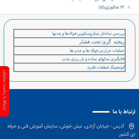
١٣ متالورژی(٥)
بررسي ساختار ميكروسكوپي فولادها و چدنها
ریخته گری تحت فشار
عمليات حرارتي فولاد ها و چدن ها
قالبگيري مدلهاي ساده و بار ريزي چدن
کوئنچینگ قطعات فلزی
ارتباط با ریاست سازمان
ارتباط با ما
آدرس : خیابان آزادی، نبش خوش، سازمان آموزش فنی و حرفه
ای کشور