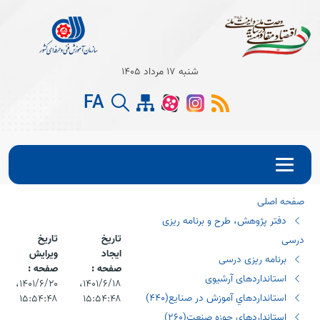
Open s
شنبه 17 مرداد 1405
Open s
FA
Open s
صفحه اصلی
دفتر پژوهش، طرح و برنامه ریزی
تاریخ
تاریخ
درسی
ایجاد
ویرایش
برنامه ریزی درسی
صفحه :
صفحه :
استانداردهای آرشیوی
۱۴۰۱/۶/۱۸،‏
۱۴۰۱/۶/۲۰،‏
استانداردهاي آموزش در صنايع(٤٤٠)
۱۵:۵۴:۴۸
۱۵:۵۴:۴۸
استانداردهاي حوزه صنعت(٢٦٠)