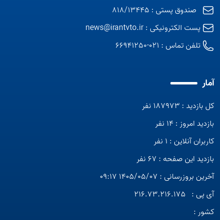
صندوق پستی : 818/13445
پست الکترونیکی :
news@irantvto.ir
تلفن تماس :
021-66941250
آمار
کل بازدید : 187973 نفر
بازدید امروز : 14 نفر
کاربران آنلاین : 1 نفر
بازدید این صفحه : 67 نفر
آخرین بروزرسانی : 1405/05/07 09:17
آی پی :
216.73.216.175
کشور :