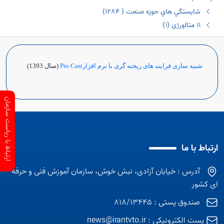
شايستگي هاي حوزه صنعت ( ١٢٨٤)
١١ متالورژی (١)
شبیه سازی فرایند های ریخته گری با نرم افزارPro Cast
(سال 1393)
ارتباط با ریاست سازمان
ارتباط با ما
آدرس : خیابان آزادی، نبش خوش، سازمان آموزش فنی و حرفه
ای کشور
صندوق پستی : 818/13445
پست الکترونیکی :
news@irantvto.ir