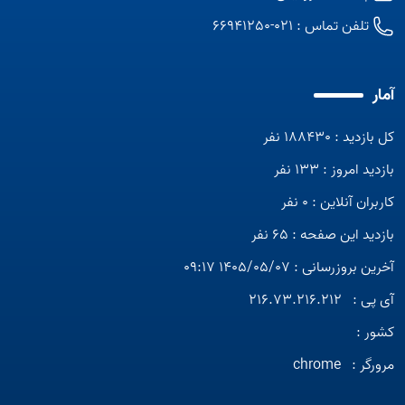
تلفن تماس :
021-66941250
آمار
کل بازدید : 188430 نفر
بازدید امروز : 133 نفر
کاربران آنلاین : 0 نفر
بازدید این صفحه : 65 نفر
آخرین بروزرسانی : 1405/05/07 09:17
آی پی :
216.73.216.212
کشور :
مرورگر :
chrome