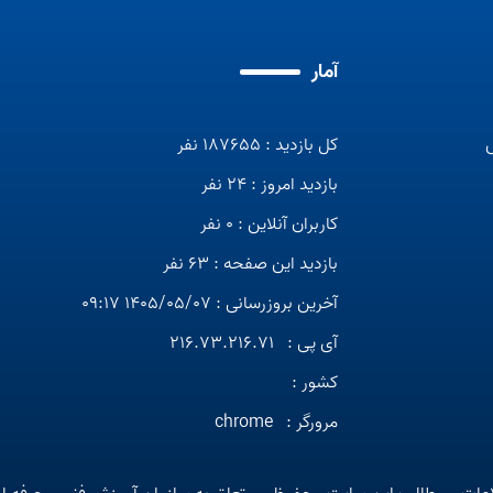
آمار
کل بازدید : 187655 نفر
بازدید امروز : 24 نفر
کاربران آنلاین : 0 نفر
بازدید این صفحه : 63 نفر
آخرین بروزرسانی : 1405/05/07 09:17
آی پی :
216.73.216.71
کشور :
مرورگر :
chrome