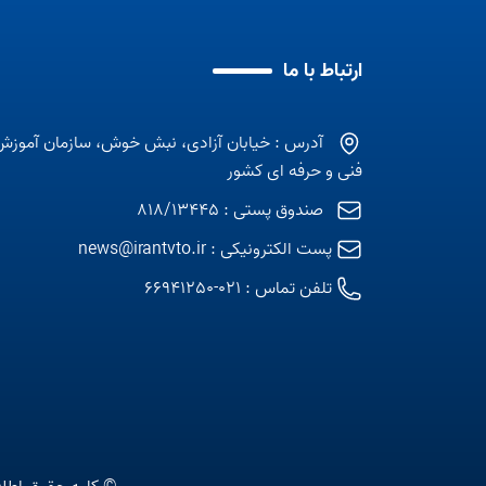
ارتباط با ما
آدرس : خیابان آزادی، نبش خوش، سازمان آموزش
فنی و حرفه ای کشور
صندوق پستی : 818/13445
پست الکترونیکی :
news@irantvto.ir
تلفن تماس :
021-66941250