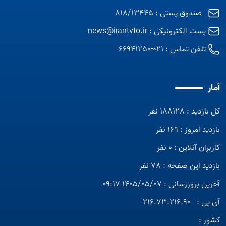
صندوق پستی : 818/13445
پست الکترونیکی :
news@irantvto.ir
تلفن تماس :
021-66941250
آمار
کل بازدید : 188128 نفر
بازدید امروز : 169 نفر
کاربران آنلاین : 0 نفر
بازدید این صفحه : 78 نفر
آخرین بروزرسانی : 1405/05/07 09:17
آی پی :
216.73.216.90
کشور :