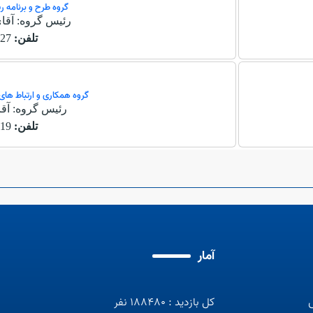
گروه طرح و برنامه ر
رئیس گروه: آقای
تلفن:
27
گروه همکاری و ارتباط ه
رئیس گروه: آق
تلفن:
19
آمار
کل بازدید : 188480 نفر