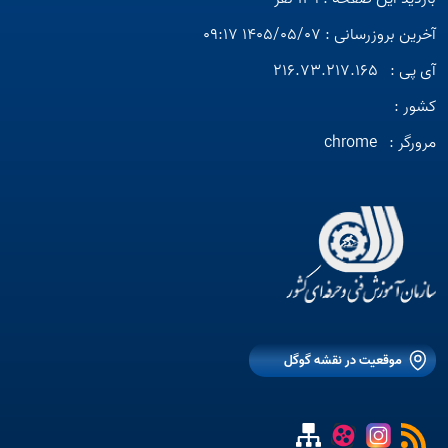
آخرین بروزرسانی : 1405/05/07 09:17
آی پی :
216.73.217.165
کشور :
مرورگر :
chrome
موقعیت در نقشه گوگل