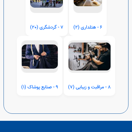
٦ - هتلداری (٢)
٧ - گردشگری (٢٠)
٨ - مراقبت و زیبایی (٧)
٩ - صنایع پوشاک (١)