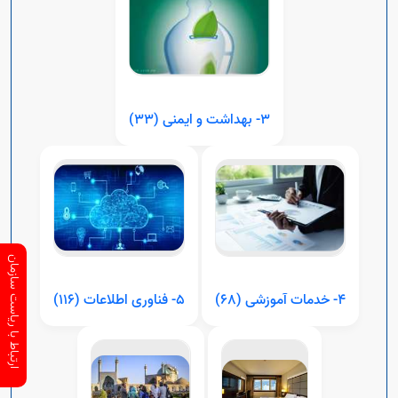
٣- بهداشت و ایمنی (٣٣)
ارتباط با ریاست سازمان
٤- خدمات آموزشی (٦٨)
٥- فناوری اطلاعات (١١٦)