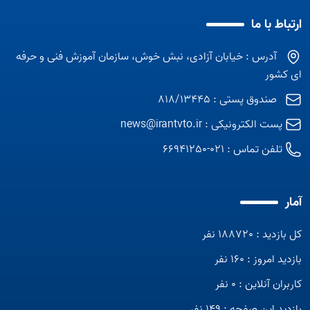
ارتباط با ما
آدرس : خیابان آزادی، نبش خوش، سازمان آموزش فنی و حرفه
ای کشور
صندوق پستی : 818/13445
پست الکترونیکی :
news@irantvto.ir
تلفن تماس :
021-66941250
آمار
کل بازدید : 188720 نفر
بازدید امروز : 160 نفر
کاربران آنلاین : 0 نفر
بازدید این صفحه : 149 نفر