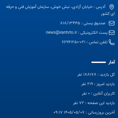
آدرس : خیابان آزادی، نبش خوش، سازمان آموزش فنی و حرفه
ای کشور
صندوق پستی : 818/13445
پست الکترونیکی :
news@irantvto.ir
تلفن تماس :
021-66941250
آمار
کل بازدید : 188178 نفر
بازدید امروز : 219 نفر
کاربران آنلاین : 0 نفر
بازدید این صفحه : 72 نفر
آخرین بروزرسانی : 1405/05/07 09:17