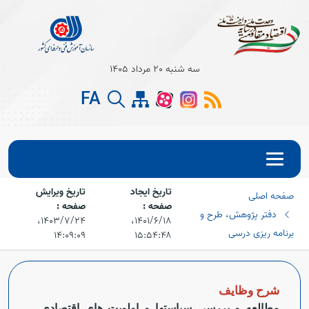
Open s
سه شنبه 20 مرداد 1405
Open s
FA
Open s
تاریخ ایجاد
تاریخ ویرایش
صفحه اصلی
صفحه :
صفحه :
دفتر پژوهش، طرح و
۱۴۰۱/۶/۱۸،‏
۱۴۰۳/۷/۲۴،‏
برنامه ریزی درسی
۱۴:۰۹:۰۹
۱۵:۵۴:۴۸
شرح
وظایف
مطالعه و بررسی سیاست‏ها و اولویت های اقتصادی
–