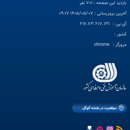
بازدید این صفحه : 701 نفر
آخرین بروزرسانی : 1405/05/07 09:17
آی پی :
216.73.217.131
کشور :
مرورگر :
chrome
موقعیت در نقشه گوگل