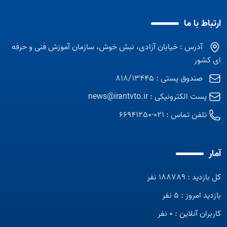
ارتباط با ما
آدرس : خیابان آزادی، نبش خوش، سازمان آموزش فنی و حرفه
ای کشور
صندوق پستی : 818/13445
پست الکترونیکی :
news@irantvto.ir
تلفن تماس :
021-66941250
آمار
کل بازدید : 188789 نفر
بازدید امروز : 5 نفر
کاربران آنلاین : 0 نفر