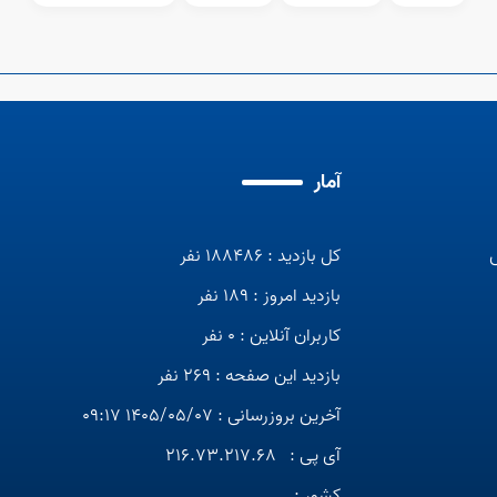
آمار
کل بازدید : 188486 نفر
بازدید امروز : 189 نفر
کاربران آنلاین : 0 نفر
بازدید این صفحه : 269 نفر
آخرین بروزرسانی : 1405/05/07 09:17
آی پی :
216.73.217.68
کشور :