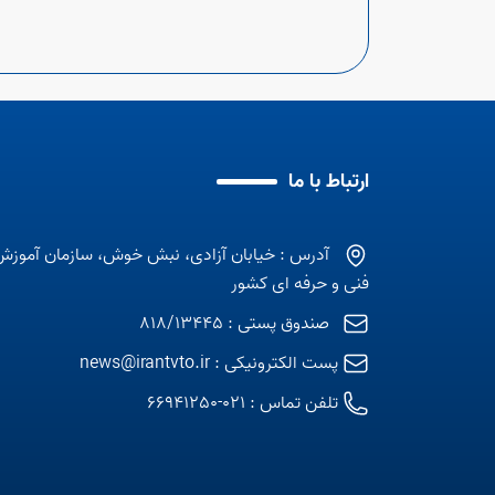
ارتباط با ما
آدرس : خیابان آزادی، نبش خوش، سازمان آموزش
فنی و حرفه ای کشور
صندوق پستی : 818/13445
پست الکترونیکی :
news@irantvto.ir
تلفن تماس :
021-66941250