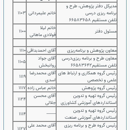
مدیرکل دفتر پژوهش، طرح و
برنامه ریزی درسی
خانم علیمردانی
1103
تلفن مستقیم 66583658
خانم لیلا
مسئول دفتر
1100
فولادی ماهانی
معاون پژوهش و برنامه‌ریزی
آقای احمدبداقی
1110
معاون طرح و برنامه ریزی‌درسی
آقای جواد
1105
تلفن مستقیم66583642
روانبخش
رئیس گروه همکاری و ارتباط های
آقای محمدرضا
1119
علمی و تخصصی
اسدی
رئیس گروه پژوهش
خانم عباس زاده
1117
رئیس گروه تهیه و تدوین
آقای محسن
1124
استانداردهای آموزشی کشاورزی
جلالی
رئیس گروه تهیه و تدوین
1114
--------
استانداردهای آموزشی صنعت
رئیس گروه طرح و برنامه ریزی‌
آقای محمد علی
1127