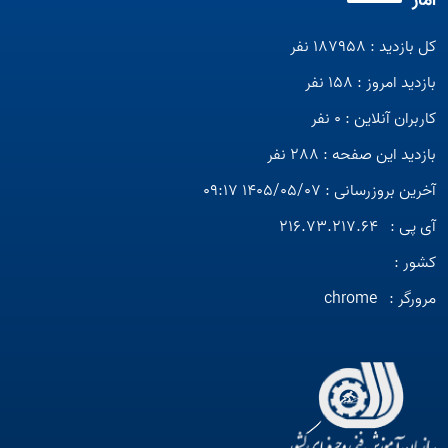
آمار
کل بازدید : 187958 نفر
بازدید امروز : 158 نفر
کاربران آنلاین : 0 نفر
بازدید این صفحه : 288 نفر
آخرین بروزرسانی : 1405/05/07 09:17
آی پی :
216.73.217.64
کشور :
مرورگر :
chrome