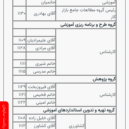
آموزشی
حاتمیان
رئیس گروه مطالعات جامع بازار
آقای بهادری
1130
کار
گروه طرح و برنامه ریزی‌ آموزشی
آقای علیمرادیان
1109
آقای مرادی
1128
کارشناس
خانم شیری
1111
خانم مدرسی
1115
گروه پژوهش
آقای فیروزبخت
1129
کارشناس
خانم فخیمی
1121
خانم امینی
1122
ارتباط با ریاست سازمان
گروه تهیه و تدوین استانداردهای آموزشی
آقای خلیل زاده
1108
کشاورزی
آقای کشاورز
1112