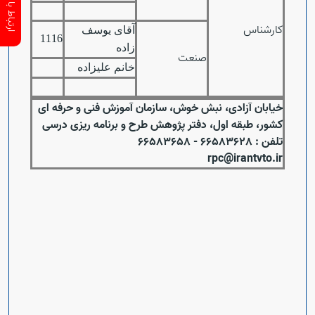
کارشناس
آقای یوسف
1116
زاده
صنعت
خانم علیزاده
خیابان آزادی، نبش خوش، سازمان آموزش فنی و حرفه ای
کشور، طبقه اول، دفتر پژوهش طرح و برنامه ریزی درسی
تلفن : 66583628 - 66583658
rpc@irantvto.ir