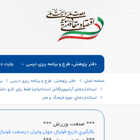
دفتر پژوهش، طرح و برنامه ریزی درسی
چارت دف
صفحه اصلی
دفتر پژوهش، طرح و برنامه ریزی درسی
بر
استانداردهای آرشیوی(قابل استنادواجرا فقط برای کارو دانش 
اﺳﺘﺎﻧﺪاردھﺎي ﺣﻮزه فرهنگ و هنر
*** صنعت ورزش ***
بكارگيري تاريخ فوتبال جهان وايران درصنعت فوتبا
*** صنعت ورزش ***