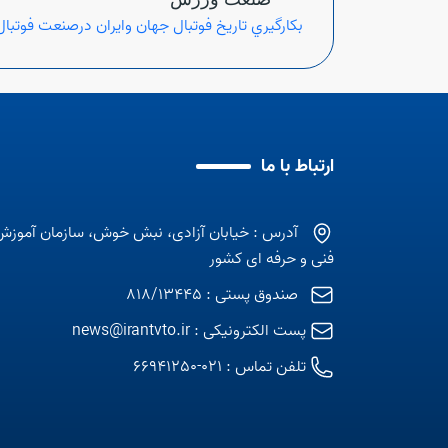
بكارگيري تاريخ فوتبال جهان وايران درصنعت فوتبا
ارتباط با ما
آدرس : خیابان آزادی، نبش خوش، سازمان آموزش
فنی و حرفه ای کشور
صندوق پستی : 818/13445
پست الکترونیکی :
news@irantvto.ir
تلفن تماس :
021-66941250