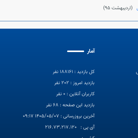
ل
(ارديبهشت 95)
آمار
کل بازدید : 188161 نفر
بازدید امروز : 202 نفر
کاربران آنلاین : 0 نفر
بازدید این صفحه : 68 نفر
آخرین بروزرسانی : 1405/05/07 09:17
آی پی :
216.73.217.120