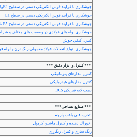
جوشكاري با فرايند قوس الكتريكي دستي در سطوح
E2
و
3
جوشكاري با فرايند قوس الكتريكي دستي در سطح
E1
جوشكاري با فرايند قوس الكتريكي دستي در سطوح
E5
،
4
جوشكاري لوله هاي فولادي در وضعيت هاي مختلف و شراي
كنترل كيفي جوش
جوشكاري انواع اتصالات فولاد معمولي،زنگ نزن و لوله فول
*** کنترل و ابزار دقیق ***
كنترل مدارهاي پنوماتيكي
كنترل مدارهای هيدروليكی
نصب لايه فيزيكي
DCS
*** صنایع نساجی***
تجزيه فني بافت پارچه
خوراك دهنده و كنترل ماشين كرمپل
رنگ سازي و كنترل رنگرزي