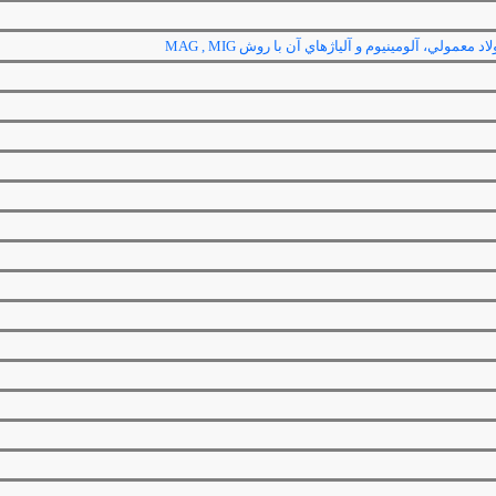
اد معمولي، آلومينيوم و آلياژهاي آن با روش
MIG ,
MAG