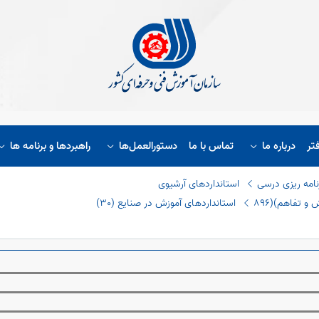
تر
درباره ما
تماس با ما
دستورالعمل‌ها
راهبردها و برنامه ها
نامه ریزی درسی
استانداردهای آرشیوی
و تفاهم)(٨٩٦
اﺳﺘﺎﻧﺪاردھﺎی آﻣﻮزش در ﺻﻨﺎﻳﻊ (٣٠)