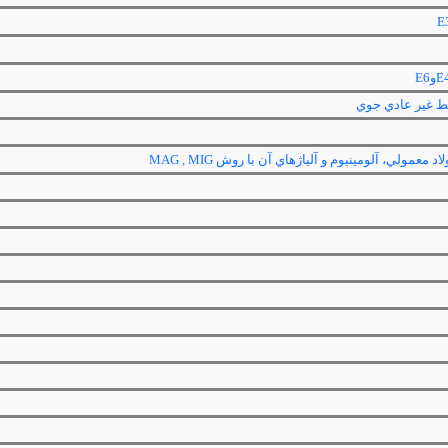
E
E
و
E6
ط غير عادي جوي
اد معمولي، آلومينيوم و آلياژهاي آن با روش
MIG ,
MAG