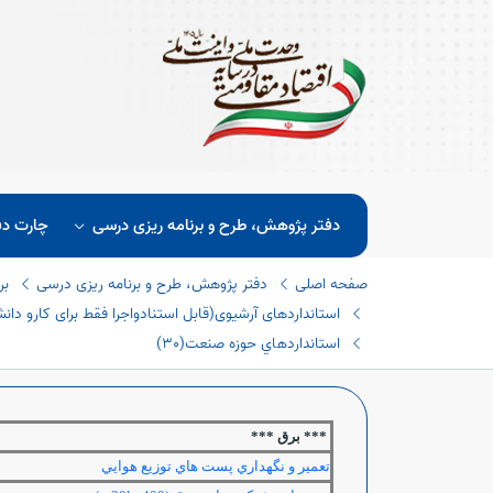
دفتر پژوهش، طرح و برنامه ریزی درسی
چارت دف
صفحه اصلی
دفتر پژوهش، طرح و برنامه ریزی درسی
بر
استانداردهای آرشیوی(قابل استنادواجرا فقط برای کارو دانش 
اﺳﺘﺎﻧﺪاردھﺎي ﺣﻮزه ﺻﻨﻌﺖ(٣٠)
*** برق ***
تعمير و نگهداري پست هاي توزيع هوايي