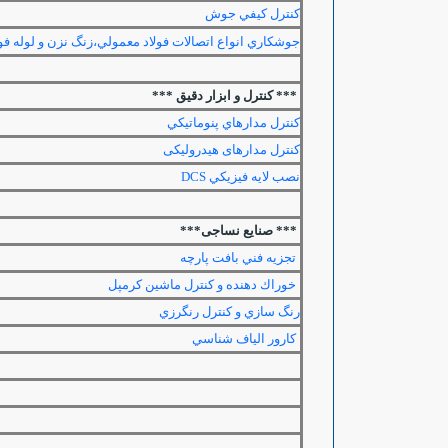
كنترل كيفي جوش
جوشكاري انواع اتصالات فولاد معمولي،زنگ نزن و لوله فول
*** کنترل و ابزار دقیق ***
كنترل مدارهاي پنوماتيكي
كنترل مدارهای هيدروليكی
نصب لايه فيزيكي
DCS
*** صنایع نساجی***
تجزيه فني بافت پارچه
خوراك دهنده و كنترل ماشين كرمپل
رنگ سازي و كنترل رنگرزي
كارور الياف شناسي