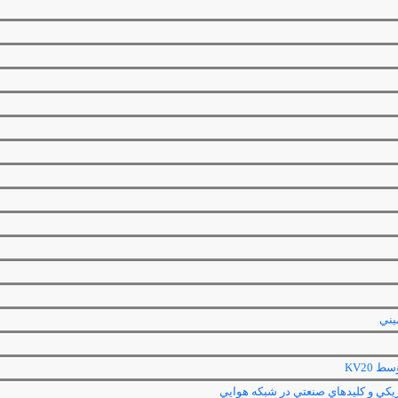
يني
توسط
KV20
يكي و كليدهاي صنعتي در شبكه هوايي