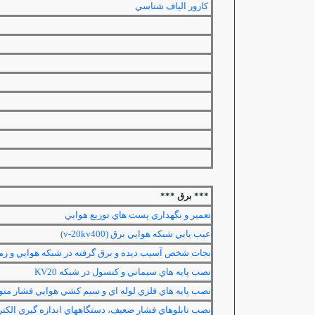
كارور الياف شناسي
*** برق ***
تعمير و نگهداري پست هاي توزيع هوايي
عيب يابي شبكه هوايي برق (400
v-20kv
)
نجات شخص آسيب ديده و برق گرفته در شبكه هوايي و زم
نصب پايه هاي سيماني و كنسول در شبكه
KV20
نصب پايه هاي فلزي لوله اي و سيم كشي هوايي فشار م
نصب تابلوهاي فشار ضعيف، دستگاههاي اندازه گيري الكتر