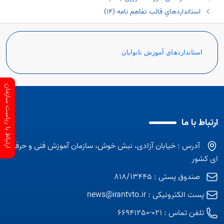
اﺳﺘﺎﻧﺪاردھﺎي قالب تفاهم نامه (١٤)
اﺳﺘﺎﻧﺪاردھﺎي آﻣﻮزش ﻧﺎﻧﻮاﻳﺎن
ارتباط با ریاست سازمان
ارتباط با ما
آدرس : خیابان آزادی، نبش خوش، سازمان آموزش فنی و حرفه
ای کشور
صندوق پستی : 818/13445
پست الکترونیکی :
news@irantvto.ir
تلفن تماس :
021-66941250