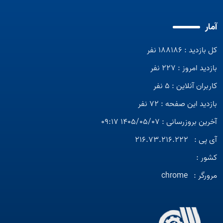
آمار
کل بازدید : 188186 نفر
بازدید امروز : 227 نفر
کاربران آنلاین : 5 نفر
بازدید این صفحه : 72 نفر
آخرین بروزرسانی : 1405/05/07 09:17
آی پی :
216.73.216.222
کشور :
مرورگر :
chrome