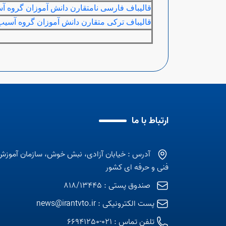
قالیباف فارسی نامتقارن دانش آموزان گروه آس
قالیباف ترکی متقارن دانش آموزان گروه آسیب دید
ارتباط با ما
آدرس : خیابان آزادی، نبش خوش، سازمان آموزش
فنی و حرفه ای کشور
صندوق پستی : 818/13445
پست الکترونیکی :
news@irantvto.ir
تلفن تماس :
021-66941250