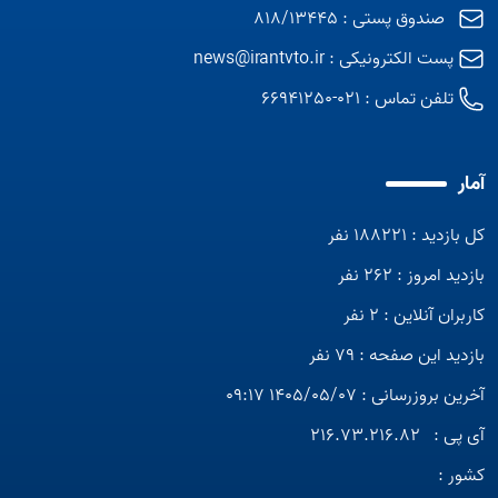
صندوق پستی : 818/13445
پست الکترونیکی :
news@irantvto.ir
تلفن تماس :
021-66941250
آمار
کل بازدید : 188221 نفر
بازدید امروز : 262 نفر
کاربران آنلاین : 2 نفر
بازدید این صفحه : 79 نفر
آخرین بروزرسانی : 1405/05/07 09:17
آی پی :
216.73.216.82
کشور :