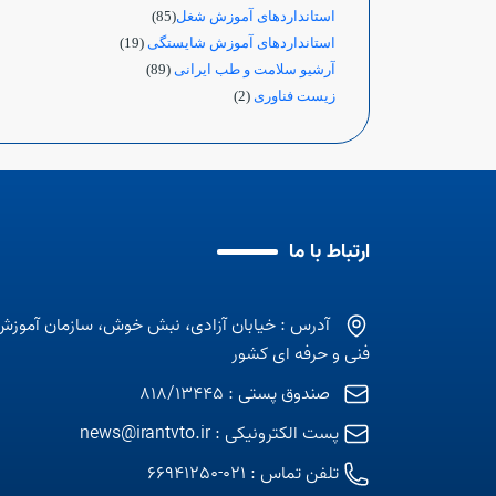
استانداردهای آموزش شغل
(85)
استانداردهای آموزش شایستگی
(19)
آرشیو سلامت و طب ایرانی
(89)
زیست فناوری
(2)
ارتباط با ما
آدرس : خیابان آزادی، نبش خوش، سازمان آموزش
فنی و حرفه ای کشور
صندوق پستی : 818/13445
پست الکترونیکی :
news@irantvto.ir
تلفن تماس :
021-66941250