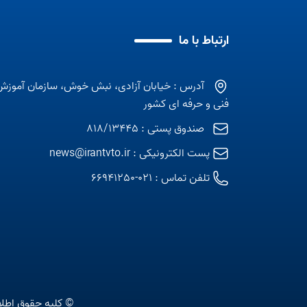
ارتباط با ما
آدرس : خیابان آزادی، نبش خوش، سازمان آموزش
فنی و حرفه ای کشور
صندوق پستی : 818/13445
پست الکترونیکی :
news@irantvto.ir
تلفن تماس :
021-66941250
© کلیه حقوق اطلا