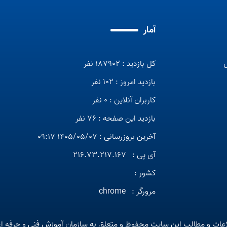
آمار
کل بازدید : 187902 نفر
بازدید امروز : 102 نفر
کاربران آنلاین : 0 نفر
بازدید این صفحه : 76 نفر
آخرین بروزرسانی : 1405/05/07 09:17
آی پی :
216.73.217.167
کشور :
مرورگر :
chrome
عات و مطالب این سایت محفوظ و متعلق به سازمان آموزش فنی و حرفه ا