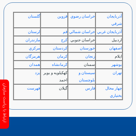
آذربايجان
خراسان رضوي
قزوين
گلستان
شرقي
آذربايجان غربي
خراسان شمالي
قم
لرستان
اردبيل
خراسان جنوبي
كرج
مازندران
اصفهان
خوزستان
كردستان
مركزي
ايلام
زنجان
كرمان
هرمزگان
بوشهر
سمنان
كرمانشاه
همدان
تهران
سيستان و
كهكيلويه و بوير
يزد
بلوچستان
احمد
ارتباط با ریاست سازمان
چهار محال
فارس
گيلان
فهرست
بختياري