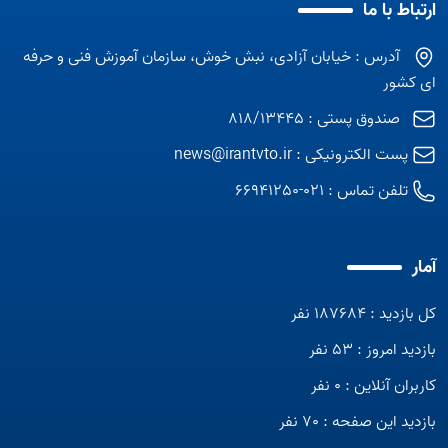
ارتباط با ما
آدرس : خیابان آزادی، نبش خوش، سازمان آموزش فنی و حرفه
ای کشور
صندوق پستی : 818/13445
پست الکترونیکی :
news@irantvto.ir
تلفن تماس :
021-66941250
آمار
کل بازدید : 187684 نفر
بازدید امروز : 53 نفر
کاربران آنلاین : 0 نفر
بازدید این صفحه : 70 نفر