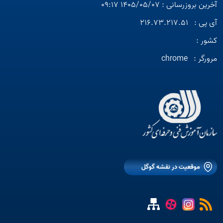
آخرین بروزرسانی : 1405/05/07 09:17
آی پی :
216.73.217.51
کشور :
مرورگر :
chrome
موقعیت در نقشه گوگل