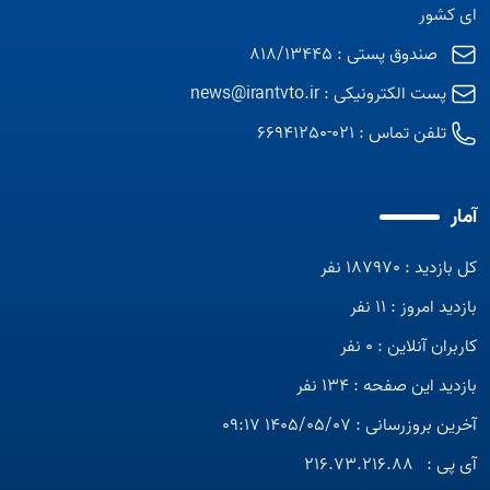
ای کشور
صندوق پستی : 818/13445
پست الکترونیکی :
news@irantvto.ir
تلفن تماس :
021-66941250
آمار
کل بازدید : 187970 نفر
بازدید امروز : 11 نفر
کاربران آنلاین : 0 نفر
بازدید این صفحه : 134 نفر
آخرین بروزرسانی : 1405/05/07 09:17
آی پی :
216.73.216.88