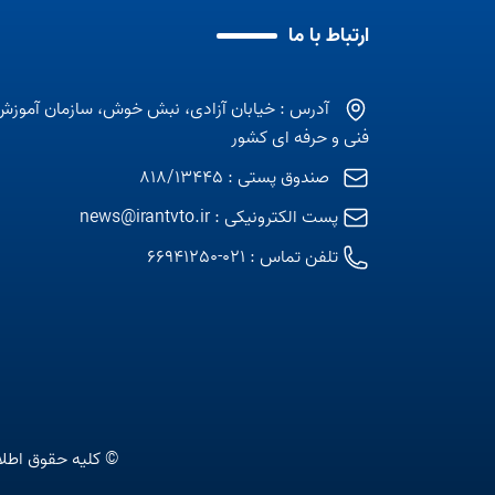
ارتباط با ما
آدرس : خیابان آزادی، نبش خوش، سازمان آموزش
فنی و حرفه ای کشور
صندوق پستی : 818/13445
پست الکترونیکی :
news@irantvto.ir
تلفن تماس :
021-66941250
© کلیه حقوق اطلا