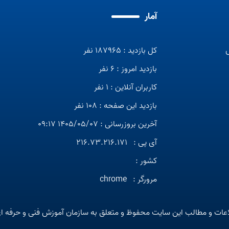
آمار
کل بازدید : 187965 نفر
بازدید امروز : 6 نفر
کاربران آنلاین : 1 نفر
بازدید این صفحه : 108 نفر
آخرین بروزرسانی : 1405/05/07 09:17
آی پی :
216.73.216.171
کشور :
مرورگر :
chrome
عات و مطالب این سایت محفوظ و متعلق به سازمان آموزش فنی و حرفه ا