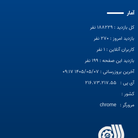
آمار
کل بازدید : 188229 نفر
بازدید امروز : 270 نفر
کاربران آنلاین : 1 نفر
بازدید این صفحه : 199 نفر
آخرین بروزرسانی : 1405/05/07 09:17
آی پی :
216.73.217.55
کشور :
مرورگر :
chrome