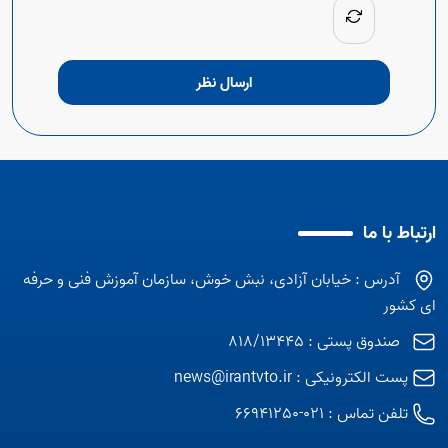
ارسال نظر
ارتباط با ما
آدرس : خیابان آزادی، نبش خوش، سازمان آموزش فنی و حرفه
ای کشور
صندوق پستی : 818/13445
پست الکترونیکی :
news@irantvto.ir
تلفن تماس :
021-66941250