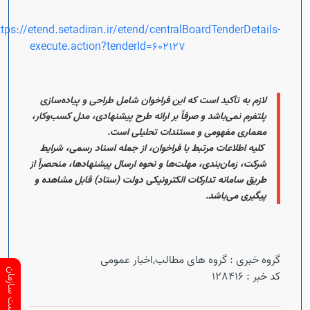
ttps://etend.setadiran.ir/etend/centralBoardTenderDetails-
execute.action?tenderId=602127
لازم به تأکید است که این فراخوان
شامل طراحی و پیاده‌سازی
پلتفرم نمی‌باشد
و صرفاً بر
ارائه طرح پیشنهادی، مدل کسب‌وکار،
معماری مفهومی و مستندات تحلیلی
است.
کلیه اطلاعات مرتبط با فراخوان، از جمله
اسناد رسمی، شرایط
شرکت، زمان‌بندی، مهلت‌ها و نحوه ارسال پیشنهادها
،
منحصراً از
طریق سامانه تدارکات الکترونیکی دولت (ستاد)
قابل مشاهده و
پیگیری می‌باشد.
گروه خبری :
گروه های مطالب,اخبار عمومی
کد خبر :
128416