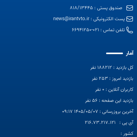
صندوق پستی : 818/13445
پست الکترونیکی :
news@irantvto.ir
تلفن تماس :
021-66941250
آمار
کل بازدید : 188212 نفر
بازدید امروز : 253 نفر
کاربران آنلاین : 0 نفر
بازدید این صفحه : 56 نفر
آخرین بروزرسانی : 1405/05/07 09:17
آی پی :
216.73.217.121
کشور :